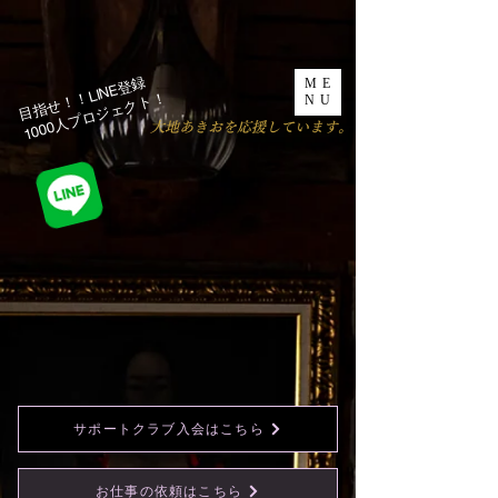
目指せ！！LINE登録
ME
1000人プロジェクト！​
NU
​大地あきおを応援しています。
サポートクラブ入会はこちら
お仕事の依頼はこちら