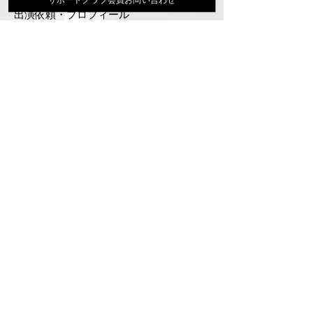
出演依頼・プロフィール
通信販売
ファンクラブ
Instagram
ディスコグラフィ
▶︎大地あきお最新曲はYoutubeでcheck！
サポートクラブ入会はこちら