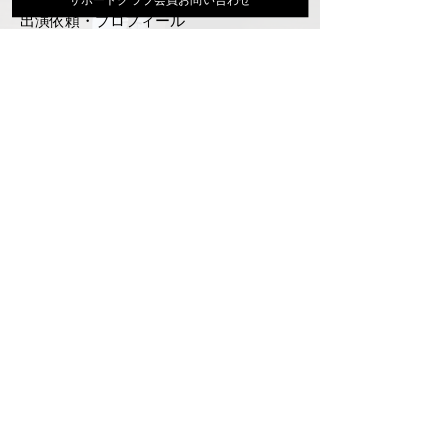
出演依頼・プロフィール
通信販売
ファンクラブ
Instagram
ディスコグラフィ
▶︎大地あきお最新曲はYoutubeでcheck！
サポートクラブ入会はこちら