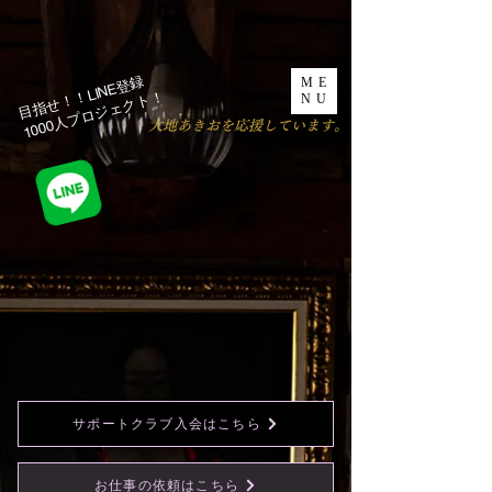
目指せ！！LINE登録
ME
1000人プロジェクト！​
NU
​大地あきおを応援しています。
サポートクラブ入会はこちら
お仕事の依頼はこちら