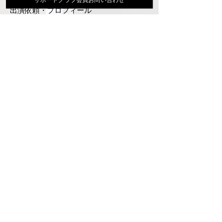
出演依頼・プロフィール
通信販売
ファンクラブ
Instagram
ディスコグラフィ
▶︎大地あきお最新曲はYoutubeでcheck！
サポートクラブ入会はこちら