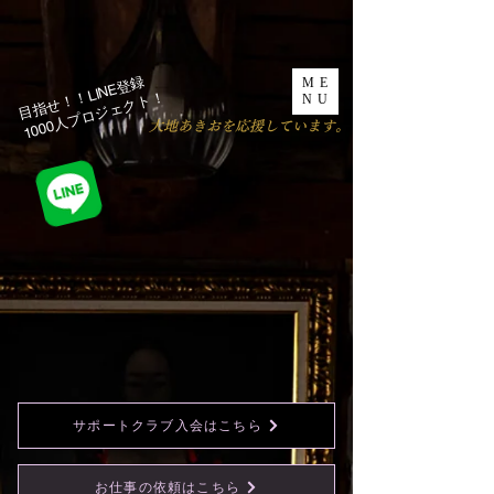
目指せ！！LINE登録
ME
1000人プロジェクト！​
NU
​大地あきおを応援しています。
サポートクラブ入会はこちら
お仕事の依頼はこちら